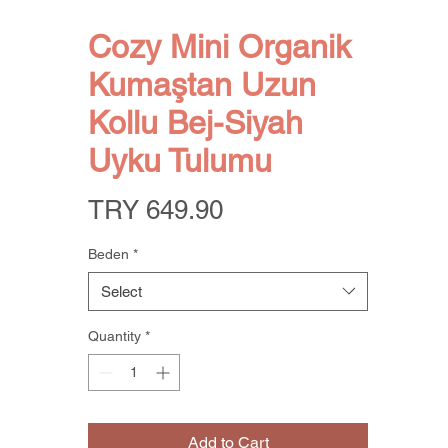
Cozy Mini Organik
Kumaştan Uzun
Kollu Bej-Siyah
Uyku Tulumu
Price
TRY 649.90
Beden
*
Select
Quantity
*
Add to Cart