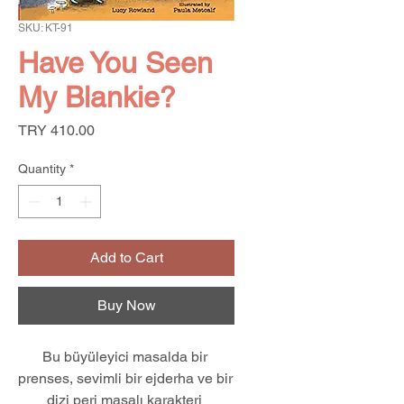
SKU: KT-91
Have You Seen
My Blankie?
Price
TRY 410.00
Quantity
*
Add to Cart
Buy Now
Bu büyüleyici masalda bir 
prenses, sevimli bir ejderha ve bir 
dizi peri masalı karakteri 