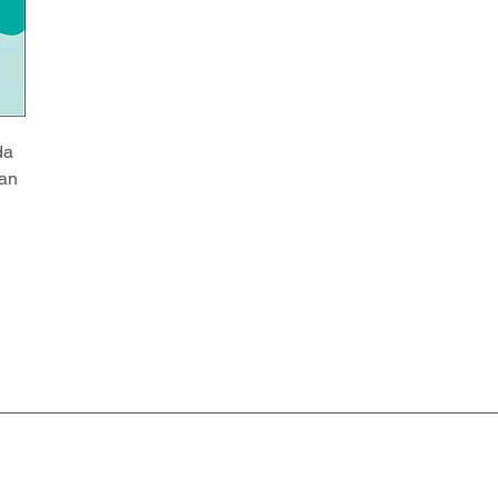
a 
an 