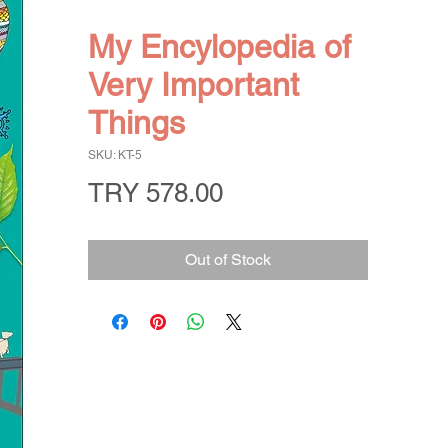
My Encylopedia of
Very Important
Things
SKU: KT-5
Price
TRY 578.00
Out of Stock