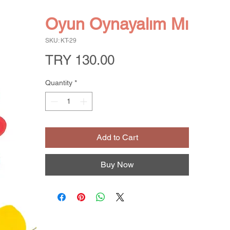
Oyun Oynayalım Mı
SKU: KT-29
Price
TRY 130.00
Quantity
*
Add to Cart
Buy Now