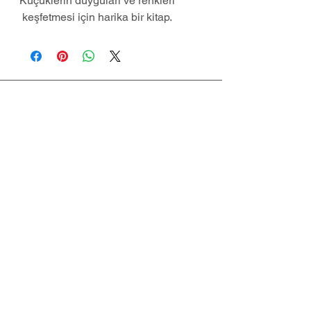
Küçüklerin duyguları ve renkleri
keşfetmesi için harika bir kitap.
Anasayfa
Hakkımızda
İletişim
Mesafeli Satış
Sözleşmesi
İade Koşulları
Gizlilik ve Çerez